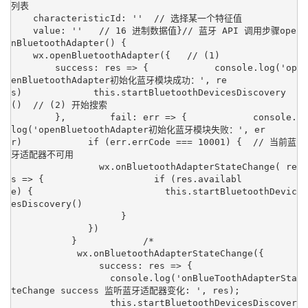
列表

    characteristicId: ''  // 选择某一个特征值 

    value: ''   // 16 进制数据值}// 蓝牙 API 调用步骤ope
nBluetoothAdapter() {

    wx.openBluetoothAdapter({   // (1)

        success: res => {            console.log('op
enBluetoothAdapter初始化蓝牙模块成功：', re
s)             this.startBluetoothDevicesDiscovery
()  // (2) 开始搜索

        },        fail: err => {            console.
log('openBluetoothAdapter初始化蓝牙模块失败：', er
r)            if (err.errCode === 10001) {  // 当前蓝
牙适配器不可用

                wx.onBluetoothAdapterStateChange( re
s => {                    if (res.availabl
e) {                        this.startBluetoothDevic
esDiscovery()

                    }

              })

           }            /* 

            wx.onBluetoothAdapterStateChange({

                success: res => {

                  console.log('onBlueToothAdapterSta
teChange success 监听蓝牙适配器变化: ', res);

                  this.startBluetoothDevicesDiscover