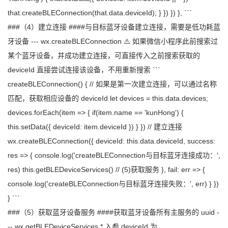
that.createBLEConnection(that.data.deviceId); } }) }) }, ```
###（4）建立连接 ####与目标蓝牙设备建立连接，需要是低功耗蓝
牙设备 --- wx.createBLEConnection ⚠️ 如果微信小程序此前搜索过
某个蓝牙设备，并成功建立连接，可直接传入之前搜索获取的
deviceId 直接尝试连接该设备，不用重新搜索 ```
createBLEConnection() { // 如果是第一次建立连接，可以通过名称
匹配，获取相应设备的 deviceId let devices = this.data.devices;
devices.forEach(item => { if(item.name == 'kunHong') {
this.setData({ deviceId: item.deviceId }) } }) // 建立连接
wx.createBLEConnection({ deviceId: this.data.deviceId, success:
res => { console.log('createBLEConnection与目标蓝牙连接成功：',
res) this.getBLEDeviceServices() // (5)获取服务 }, fail: err => {
console.log('createBLEConnection与目标蓝牙连接失败：', err) } })
} ```
###（5）获取蓝牙设备服务 ####获取蓝牙设备所有主服务的 uuid -
-- wx.getBLEDeviceServices * 入参 deviceId 为