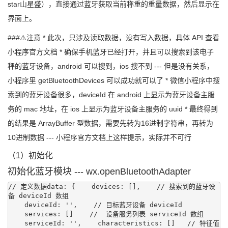
star山星盛），直接通过蓝牙获取当前称重的重量数据，然后显示在
界面上。
###⚠️注意 * 此次，只涉及读取数据，没有写入数据，具体 API 查看
小程序官方文档 * 确保手机蓝牙已经打开，并且可以搜索到该电子
秤的蓝牙设备，android 可以搜到，ios 搜不到 --- 但是没有关系，
小程序里 getBluetoothDevices 可以成功就可以了 * 微信小程序中搜
索到的蓝牙设备很多，deviceId 在 android 上显示为蓝牙设备主服
务的 mac 地址，在 ios 上显示为蓝牙设备主服务的 uuid * 最终得到
的结果是 ArrayBuffer 型数据，需要先转为16进制字符串，再转为
10进制数据 --- 小程序官方文档上这样提示，实际并不可行
（1）初始化
初始化蓝牙模块 --- wx.openBluetoothAdapter
// 定义数据data: {    devices: [],    // 搜索到的蓝牙设
备 deviceId 数组

    deviceId: '',    // 目标蓝牙设备 deviceId

    services: []    //  设备服务列表 serviceId 数组

    serviceId: '',    characteristics: []   // 特征值