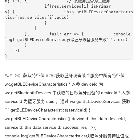
h; i++) {                // 该服务是否为主服务

                if(res.services[i].isPrimar
y) {                    this.getBLEDeviceCharacteris
tics(res.services[i].uuid)

                }

            }

        },        fail: err => {            console.
log('getBLEDeviceServices获取蓝牙设备服务失败：', err)

        }

    })

}
###（6）获取特征值 ####获取蓝牙设备某个服务中所有特征值 ---
wx.getBLEDeviceCharacteristics * 入参 deviceId 为
wx.getBluetoothDevices 中获取的目标蓝牙设备的 deviceId * 入参
serviceId 为蓝牙服务 uuid ，通过 wx.getBLEDeviceServices 获取
``` getBLEDeviceCharacteristics(serviceId) {
wx.getBLEDeviceCharacteristics({ deviceId: this.data.deviceId,
serviceId: this.data.serviceId, success: res => {
console.log('getBLEDeviceCharacteristics获取蓝牙服务特征值成