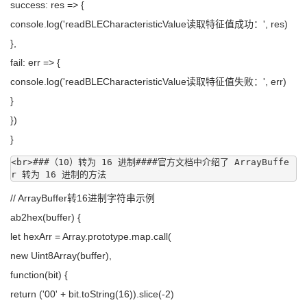
success: res => {
console.log('readBLECharacteristicValue读取特征值成功：', res)
},
fail: err => {
console.log('readBLECharacteristicValue读取特征值失败：', err)
}
})
}
<br>###（10）转为 16 进制####官方文档中介绍了 ArrayBuffe
r 转为 16 进制的方法
// ArrayBuffer转16进制字符串示例
ab2hex(buffer) {
let hexArr = Array.prototype.map.call(
new Uint8Array(buffer),
function(bit) {
return ('00' + bit.toString(16)).slice(-2)