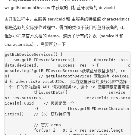
wx.getBluetoothDevices 中获取的目标蓝牙设备的 deviceId
⚠️开发过程中，主服务 serviceId 和 主服务的特征值 characteristics
都是选取的实际操作过程中，得到的类似于该目标蓝牙设备的 id，
但是小程序官方文档的 demo，遍历了所有的列表（serviceId 和
characteristics），需要区分一下
getBLEDeviceServices() {

    wx.getBLEDeviceServices({        deviceId: this.
data.deviceId,        success: res => {            c
onsole.log('getBLEDeviceServices获取蓝牙设备服务', re
s)            // getBluetoothDevices 获取的有 deviceI
d 和 advertisServiceUUIDs，可以在这里获取的服务列表中选择
一个一样的作为后续 API 请求的服务id，这个 id 需要满足是否可读

            this.setData({                 service
s: res.services,                 serviceId: res.serv
ices[0].uuid    // 假设是第一个

            })            this.getBLEDeviceCharacter
istics()    // (6) 获取特征值

            // 官方 demo

            for(var i = 0; i < res.services.lengt