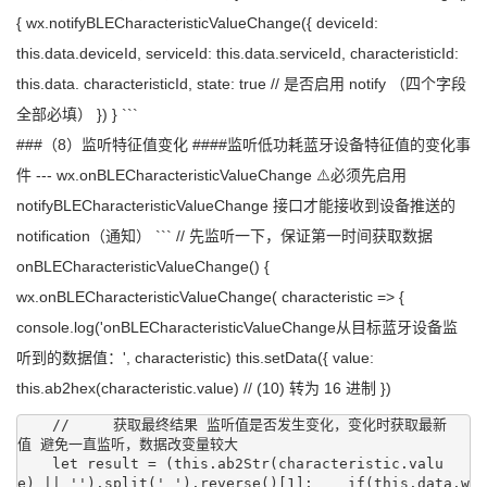
{ wx.notifyBLECharacteristicValueChange({ deviceId:
this.data.deviceId, serviceId: this.data.serviceId, characteristicId:
this.data. characteristicId, state: true // 是否启用 notify （四个字段
全部必填） }) } ```
###（8）监听特征值变化 ####监听低功耗蓝牙设备特征值的变化事
件 --- wx.onBLECharacteristicValueChange ⚠️必须先启用
notifyBLECharacteristicValueChange 接口才能接收到设备推送的
notification（通知） ``` // 先监听一下，保证第一时间获取数据
onBLECharacteristicValueChange() {
wx.onBLECharacteristicValueChange( characteristic => {
console.log('onBLECharacteristicValueChange从目标蓝牙设备监
听到的数据值：', characteristic) this.setData({ value:
this.ab2hex(characteristic.value) // (10) 转为 16 进制 })
    //     获取最终结果 监听值是否发生变化，变化时获取最新
值 避免一直监听，数据改变量较大

    let result = (this.ab2Str(characteristic.valu
e) || '').split(' ').reverse()[1];    if(this.data.w