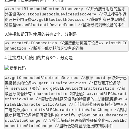
wx.startBluetoothDevicesDiscovery //开始搜寻附近的蓝牙
外围设备wx.stopBluetoothDevicesDiscovery //停止搜寻附近
的蓝牙外围设备wx.getBluetoothDevices //获取所有已发现的蓝
牙设备wx.onBluetoothDeviceFound //监听寻找到新设备的事件
3.连接和断开时使用的共有2个，分别是
wx.createBLEConnection //连接低功耗蓝牙设备wx.closeBLEC
onnection //断开与低功耗蓝牙设备的连接
4.连接成功后使用的共有8个，分别是
wx.getConnectedBluetoothDevices //根据 uuid 获取处于已
连接状态的设备wx.getBLEDeviceServices //获取蓝牙设备所
有 service（服务）wx.getBLEDeviceCharacteristics //获
取蓝牙设备所有 characteristic（特征值）wx.readBLECharact
eristicValue //读取低功耗蓝牙设备的特征值的二进制数据值wx.w
riteBLECharacteristicValue //向低功耗蓝牙设备特征值中写入
二进制数据wx.notifyBLECharacteristicValueChange //启用
低功耗蓝牙设备特征值变化时的 notify 功能wx.onBLECharacteri
sticValueChange //监听低功耗蓝牙设备的特征值变化wx.onBLEC
onnectionStateChange //监听低功耗蓝牙连接的错误事件