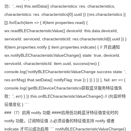
功：', res) this.setData({ characteristics: res. characteristics,
characteristics: res. characteristics[0].uuid }) (res.characteristics ||
[]).forEach(item => { if(item.properties.read) {
wx.readBLECharacteristicValue({ deviceId: this.data.deviceId,
serviceId: serviceid, characteristicId: res.characteristicId[i].uuid }) }
if(item.properties.notify || item.properties.indicate) { // 开启通知
wx.notifyBLECharacteristicValueChange({ state: true, deviceId,
serviceId, characteristicId: item.uuid, success(res) {
console.log('notifyBLECharacteristicValueChange success state: ',
res.errMsg) that.setData({ notifyFlag: true }) } }) } }) }, fail: err => {
console.log('getBLEDeviceCharacteristics获取蓝牙服务特征值失
败：', err) } }) this.onBLECharacteristicValueChange() // (8)监听特
征值变化 } ```
###（7）启用 notify 功能 ####启用低功耗蓝牙特征值变化时的
notify 功能，订阅特征值 ⚠️必须设备的特征值支持 notify 或者
indicate 才可以成功启用 ``` notifyBLECharacteristicValueChange()