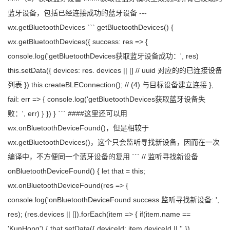
蓝牙设备，包括已经连接成功的蓝牙设备 ---
wx.getBluetoothDevices ``` getBluetoothDevices() {
wx.getBluetoothDevices({ success: res => {
console.log('getBluetoothDevices获取蓝牙设备成功：', res)
this.setData({ devices: res. devices || [] // uuid 对应的的已连接设备
列表 }) this.createBLEConnection(); // (4) 与目标设备建立连接 },
fail: err => { console.log('getBluetoothDevices获取蓝牙设备失
败：', err) } }) } ``` ####这里还可以用
wx.onBluetoothDeviceFound()，但是相较于
wx.getBluetoothDevices()，这个只会监听寻找新设备，因而在一次
编译中，不方便同一个蓝牙设备的复用 ``` // 监听寻找新设备
onBluetoothDeviceFound() { let that = this;
wx.onBluetoothDeviceFound(res => {
console.log('onBluetoothDeviceFound success 监听寻找新设备: ',
res); (res.devices || []).forEach(item => { if(item.name ==
'KunHong') { that.setData({ deviceId: item.deviceId || '' })