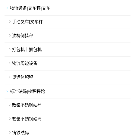
物流设备|叉车秤|叉车
手动叉车|叉车秤
油桶倒挂秤
打包机｜捆包机
物流周边设备
货运体积秤
标准砝码|校秤秤砣
散装不锈钢砝码
套装不锈钢砝码
铸铁砝码