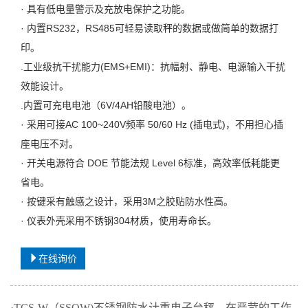
· 具有低电量警示及充放电保护之功能。
· 内置RS232，RS485可轻易读取秤的数据或做简单的数据打
印。
.工业级抗干扰能力(EMS+EMI)：抗幅射、静电、电源输入干扰
效能设计。
.内置可充电电池（6V/4AH铅酸电池）。
· 采用可接AC 100~240V频率 50/60 Hz (插电式)，不用担心插
座电压不对。
· 开关电源符合 DOE 节能法规 Level 6标准，高效率低耗能更
省电。
· 按键采有触感之设计，采用3M之胶贴防水性高。
· 仪表外壳采用不锈钢304材质，使用寿命长。
在线询价
·TCS-W（SSQW)不锈钢防水计重电子台秤，在严苛的工作