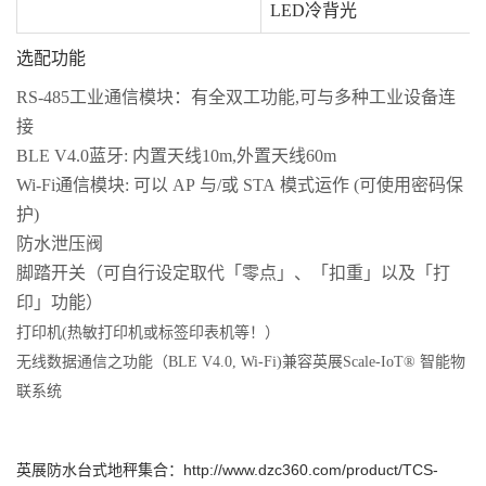
LED冷背光
选配功能
RS-485
工业通信模块：有全双工功能
,
可与多种工业设备连
接
BLE V4.0
蓝牙
:
内置天线
10m,
外置天线
60m
Wi-Fi
通信模块
:
可以
AP
与
/
或
STA
模式运作
(
可使用密码保
护
)
防水泄压阀
脚踏开关（可自行设定取代「零点」、「扣重」以及「打
印」功能）
打印机
(
热敏打印机或标签印表机等！）
无线数据通信之功能（BLE V4.0, Wi-Fi)兼容英展Scale-IoT® 智能物
联系统
英展防水台式地秤集合：http://www.dzc360.com/product/TCS-