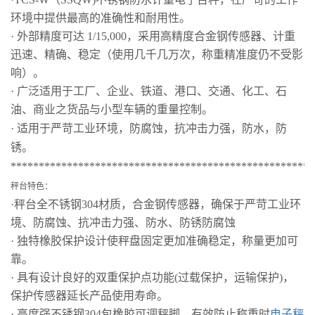
环境中提供最高的准确性和耐用性。
· 外部精度可达 1/15,000，采用高精度合金钢传感器、计重
迅速、精确、稳定（使用几千几万次，称重精准度仍不受影
响）。
· 广泛适用于工厂、企业、铁道、港口、交通、化工、石
油、商业之货品与小型车辆的重量控制。
· 适用于严苛工业环境，防腐蚀，抗冲击力强，防水，防
锈。
******************************************************
秤台特色：
·
秤台全
不锈钢304材质，
合金
钢
传感器
，
确保于严苛工业环
境
、
防腐蚀
、
抗冲击力强
、
防水
、
防锈
防腐蚀
· 独特橡胶保护设计使秤盘固定更加准确稳定，称量更加可
靠。
· 具有设计良好的双重保护点功能(过载保护，运输保护)，
保护传感器延长产品使用寿命。
· 高度强
不锈钢304
包橡胶
可调
秤脚，有效防止称重时
电子秤