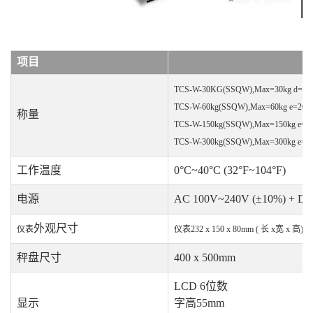
项目
TCS-W-30KG
(SSQW)
,Max=30kg d=2g
TCS-W-60kg(SSQW),Max=60kg e=20g 
称量
TCS-W-150kg(
SSQW
),Max=150kg e=5
TCS-W-300kg(
SSQW
),Max=300kg e=1
工作温度
0°C~40°C (32°F~104°F)
电源
AC 100V~240V (±10%) +
外观尺寸
仪表
仪表232 x 150 x 80mm ( 长 x宽 x 高)
秤盘尺寸
400 x 500mm
LCD 6位数
显示
字高55mm